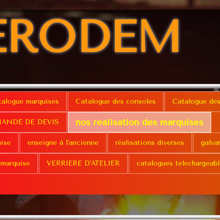
ERODEM
talogue marquises
Catalogue des consoles
Catalogue des
nos réalisation des marquises
ANDE DE DEVIS
uise
enseigne à l'ancienne
réalisations diverses
galva
 marquise
VERRIERE D'ATELIER
catalogues telechargeabl