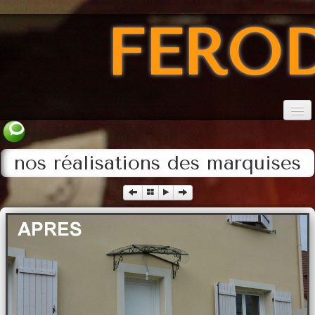
FERO
Accueil
nos réalisations des marquises
conditions
Catalogue marquises
Catalogue des consoles
Catalogue des verres
Les TERMINAISONS