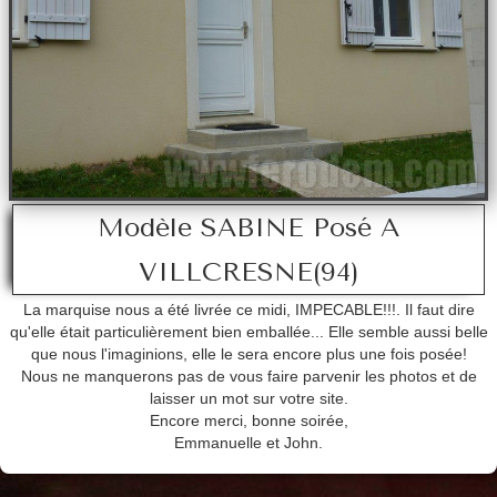
DEMANDE DE DEVIS
nos réalisation des marquises
réalisez vous même votre marquise
enseigne à l'ancienne
réalisations diverses
Modèle SABINE Posé A
galvanisation
VILLCRESNE(94)
mode d'emploi de la pose d'une marquise
La marquise nous a été livrée ce midi, IMPECABLE!!!. Il faut dire
qu'elle était particulièrement bien emballée... Elle semble aussi belle
VERRIERE D'ATELIER
que nous l'imaginions, elle le sera encore plus une fois posée!
Nous ne manquerons pas de vous faire parvenir les photos et de
catalogues telechargeable
laisser un mot sur votre site.
Encore merci, bonne soirée,
possibilité de réalisation
Emmanuelle et John.
isolation par exterieur