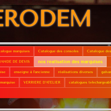
ERODEM
talogue marquises
Catalogue des consoles
Catalogue des
nos réalisation des marquises
ANDE DE DEVIS
uise
enseigne à l'ancienne
réalisations diverses
galva
 marquise
VERRIERE D'ATELIER
catalogues telechargeabl