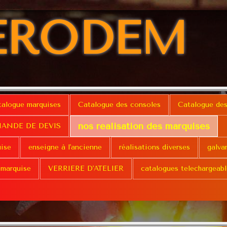
ERODEM
talogue marquises
Catalogue des consoles
Catalogue des
nos réalisation des marquises
ANDE DE DEVIS
uise
enseigne à l'ancienne
réalisations diverses
galva
 marquise
VERRIERE D'ATELIER
catalogues telechargeabl